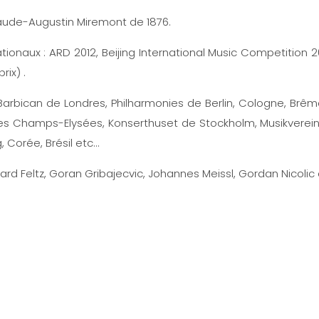
laude-Augustin Miremont de 1876.
naux : ARD 2012, Beijing International Music Competition 2011 
rix) .
 Barbican de Londres, Philharmonies de Berlin, Cologne, Brême
Champs-Elysées, Konserthuset de Stockholm, Musikverein 
, Corée, Brésil etc…
rard Feltz, Goran Gribajecvic, Johannes Meissl, Gordan Nicoli