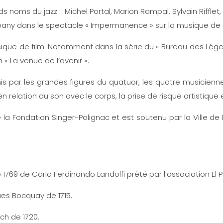
 noms du jazz : Michel Portal, Marion Rampal, Sylvain Rifflet
ny dans le spectacle « Impermanence » sur la musique de 
ique de film. Notamment dans la série du « Bureau des Légen
h « La venue de l’avenir ».
smis par les grandes figures du quatuor, les quatre musicienn
en relation du son avec le corps, la prise de risque artistique e
e la Fondation Singer-Polignac et est soutenu par la Ville
 1769 de Carlo Ferdinando Landolfi prêté par l’association El P
ues Bocquay de 1715.
ch de 1720.