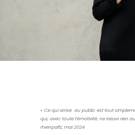
« Ce qui arrive au public est tout simplem
qui, avec toute l’émotivité, ne laisse rien
rheinpalfz, mai 2024