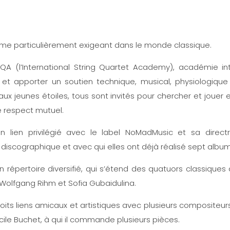
me particulièrement exigeant dans le monde classique.
SQA (l’International String Quartet Academy), académie in
 et apporter un soutien technique, musical, physiologiqu
ux jeunes étoiles, tous sont invités pour chercher et jouer 
 respect mutuel.
 lien privilégié avec le label NoMadMusic et sa directri
iscographique et avec qui elles ont déjà réalisé sept album
 répertoire diversifié, qui s’étend des quatuors classiq
 Wolfgang Rihm et Sofia Gubaidulina.
étroits liens amicaux et artistiques avec plusieurs compositeu
ile Buchet, à qui il commande plusieurs pièces.