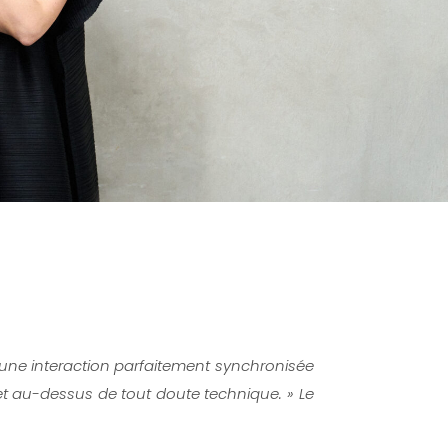
r une interaction parfaitement synchronisée
t et au-dessus de tout doute technique. » Le