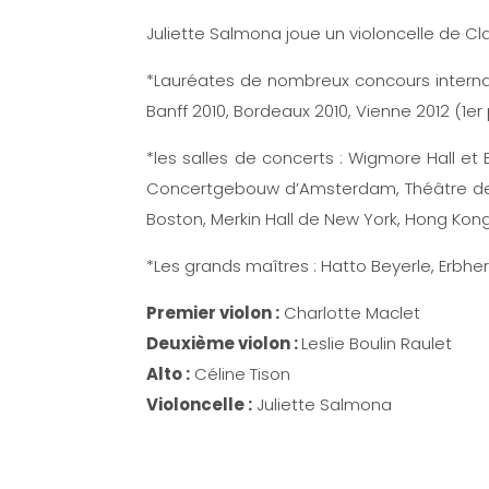
Juliette Salmona joue un violoncelle de C
*Lauréates de nombreux concours internatio
Banff 2010, Bordeaux 2010, Vienne 2012 (1er p
*les salles de concerts : Wigmore Hall et
Concertgebouw d’Amsterdam, Théâtre des 
Boston, Merkin Hall de New York, Hong Kong
*Les grands maîtres : Hatto Beyerle, Erbhe
Premier violon :
Charlotte Maclet
Deuxième violon :
Leslie Boulin Raulet
Alto :
Céline Tison
Violoncelle :
Juliette Salmona