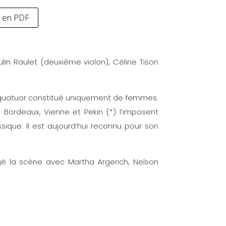
e en PDF
lin Raulet (deuxième violon), Céline Tison
es quatuor constitué uniquement de femmes.
Bordeaux, Vienne et Pekin (*) l’imposent
ue. Il est aujourd’hui reconnu pour son
é la scène avec Martha Argerich, Nelson