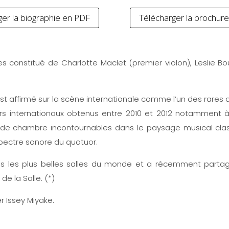
ger la biographie en PDF
Télécharger la brochur
constitué de Charlotte Maclet (premier violon), Leslie Bou
est affirmé sur la scène internationale comme l’un des rar
rs internationaux obtenus entre 2010 et 2012 notamment à 
 chambre incontournables dans le paysage musical classiq
spectre sonore du quatuor.
ns les plus belles salles du monde et a récemment partag
 de la Salle. (*)
r Issey Miyake.