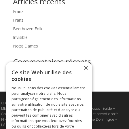
Articles récents
Franz
Franz
Beethoven Folk
Invisible
No(s) Dames
Commentaires récents
×
Ce site Web utilise des
Aucun commentaire à afficher.
cookies
Nous utilisons des cookies essentiellement
pour analyser notre trafic. Nous
partageons également des informations
Quatuor Zaïde © 2024-2026 – All Rights Reserved
sur votre utilisation de notre site avec nos
MENTIONS LEGALES : Site et contenus propriétés du Quatuor Zaïde –
partenaires de publicité et d'analyse qui
Conception, Création et intégration : Justine Gélis /
Justincreations.fr
–
peuvent les combiner avec d'autres
Photographes : Laura Stevens, Neda Nevae, Jean-Pierre Domingue –
informations que vous leur avez fournies
Hébergeur LWS
ou qu'ils ont collectées lors de votre