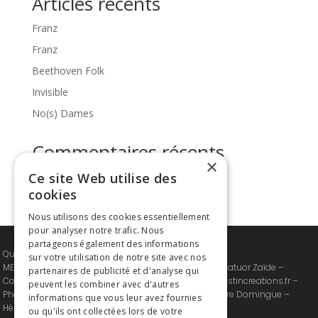
Articles récents
Franz
Franz
Beethoven Folk
Invisible
No(s) Dames
Commentaires récents
×
Ce site Web utilise des
Aucun commentaire à afficher.
cookies
Nous utilisons des cookies essentiellement
pour analyser notre trafic. Nous
partageons également des informations
Quatuor Zaïde © 2024-2026 – All Rights Reserved
sur votre utilisation de notre site avec nos
MENTIONS LEGALES : Site et contenus propriétés du Quatuor Zaïde –
partenaires de publicité et d'analyse qui
Conception, Création et intégration : Justine Gélis /
Justincreations.fr
–
peuvent les combiner avec d'autres
Photographes : Laura Stevens, Neda Nevae, Jean-Pierre Domingue –
informations que vous leur avez fournies
Hébergeur LWS
ou qu'ils ont collectées lors de votre